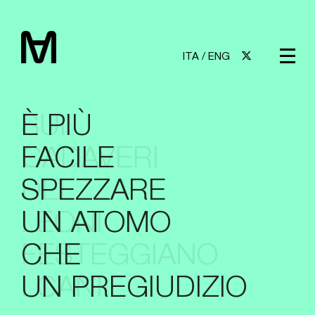
ITA
/
ENG
SUI
È PIÙ
CADAVERI
FACILE
DEI
SPEZZARE
LEONI
UN ATOMO
FESTEGGIANO
CHE
I CANI
UN PREGIUDIZIO