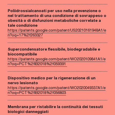
Poliidrossialcanoati per uso nella prevenzione o
nel trattamento di una condizione di sovrappeso o
obesità o di disfunzioni metaboliche correlate a
tale condizione
https://patents.google.com/patent/US20210161948A1/e
n?oq=17%2f263327
Supercondensatore flessibile, biodegradabile e
biocompatibile
https://patents.google.com/patent/WO2020109841A1/e
n?oq=PCT%2fIB2018%2f059391
Dispositivo medico per la rigenerazione di un
nervo lesionato
https://patents.google.com/patent/WO2020049337A1/e
n?oq=PCT%2fIB2018%2f056803
Membrana per ristabilire la continuità dei tessuti
biologici danneggiati