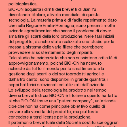
poi bioplastica.
BIO-ON acquista i diritti dei brevetti di Jian Yu
diventando titolare, a livello mondiale, di questa
tecnologia. La materia prima è di facile reperimento dato
che nella Regione Emilia-Romagna, sono presenti molte
aziende agroalimentari che hanno il problema di dover
smaltire gli scarti della loro produzione. Nelle fasi iniziali
del progetto, è anche stato realizzato uno studio per la
messa a sistema delle varie filiere che potrebbero
provvedere al sostentamento degli impianti.
Tale studio ha evidenziato che non sussistono criticità di
approvvigionamento, poiché BIO-ON ha ricevuto
richieste da tutto il mondo per lo smaltimento e la
gestione degli scarti o dei sottoprodotti agricoli e
dall'altro canto, sono disponibili in grande quantità, i
ceppi batterici selezionati ed utilizzati dall'azienda.
Lo sviluppo della tecnologia ha prodotto nel tempo
diversi brevetti di cui BIO-ON è titolare e questo ha fatto
sì che BIO-ON fosse una "patent company", un'azienda
cioè che non ha come principale obiettivo quello di
arrivare alla vendita del prodotto, ma piuttosto
concedere a terzi licenze per la produzione.
Il patrimonio brevettuale della Società costituisce oggi un