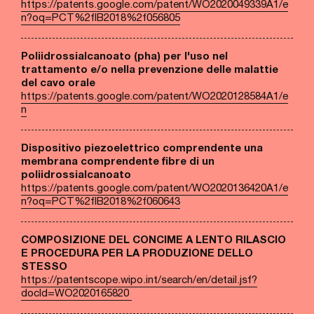
https://patents.google.com/patent/WO2020049339A1/e
n?oq=PCT%2fIB2018%2f056805
Poliidrossialcanoato (pha) per l'uso nel
trattamento e/o nella prevenzione delle malattie
del cavo orale
https://patents.google.com/patent/WO2020128584A1/e
n
Dispositivo piezoelettrico comprendente una
membrana comprendente fibre di un
poliidrossialcanoato
https://patents.google.com/patent/WO2020136420A1/e
n?oq=PCT%2fIB2018%2f060643
COMPOSIZIONE DEL CONCIME A LENTO RILASCIO
E PROCEDURA PER LA PRODUZIONE DELLO
STESSO
https://patentscope.wipo.int/search/en/detail.jsf?
docId=WO2020165820