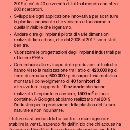
2019 in più di 40 università di tutto il mondo con oltre
200 ricercatori.
Sviluppare ogni applicazione innovativa per sostituire
la plastica inquinante che vediamo e tocchiamo a
quella invisibile che ingeriamo.
Andare oltre gli impianti pilota di varie dimensioni
realizzati fino ad ora, che dal 2008 al 2017 sono stati
ben tre.
Valorizzare le progettazioni degli impianti industriali per
ottenere PHAs.
Contirubuire allo sviluppo delle produzioni attuali che
hanno visto la realizzazione tra l'atro di
420.000
kg di
ferro di armatura,
600.000
kg di carpenteria metallica
montata il coinvolgimento di
40 fornitori
di
attrezzature e apparati,
10 aziende
che hanno
2
realizzato l'impianto in cantiere,
1500 m
di locali
container. A Bologna abbiamo realizzato nel 2019
l'industria per la produzione della plastica del futuro,
naturale e non inquinante.
Il futuro sarà anche di lotta contro le menzogne per
stabilire la verità, sapendo fin dall'inizio che chi accusa ha