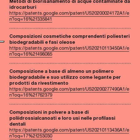
Metodi di biorisanamento di acque contaminate da
idrocarburi
https://patents.google.com/patent/US20200024172A1/e
n?oq=16%2f335841
Composizioni cosmetiche comprendenti poliesteri
biodegradabili e fasi oleose
https://patents.google.com/patent/US20210113450A1/e
n?oq=16%2f498085
Composizione a base di almeno un polimero
biodegradabile e suo utilizzo come legante per
prodotti da rivestimento
https://patents.google.com/patent/US20200277490A1/e
n?oq=16%2f762379
Composizioni in polvere a base di
poliidrossialcanoati e loro usi nelle profilassi
dentali
https://patents.google.com/patent/US20210113436A1/e
n?oq=17%2f253030