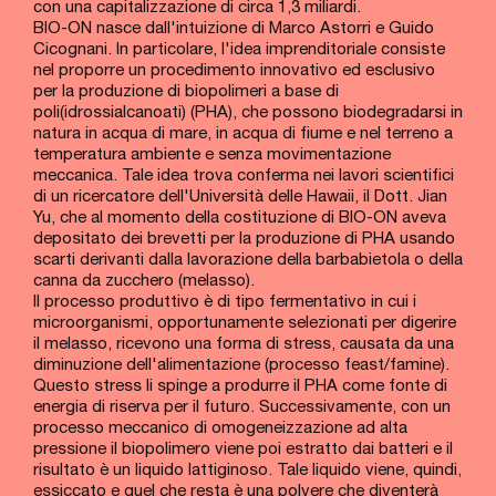
con una capitalizzazione di circa 1,3 miliardi.
BIO-ON nasce dall'intuizione di Marco Astorri e Guido
Cicognani. In particolare, l'idea imprenditoriale consiste
nel proporre un procedimento innovativo ed esclusivo
per la produzione di biopolimeri a base di
poli(idrossialcanoati) (PHA), che possono biodegradarsi in
natura in acqua di mare, in acqua di fiume e nel terreno a
temperatura ambiente e senza movimentazione
meccanica. Tale idea trova conferma nei lavori scientifici
di un ricercatore dell'Università delle Hawaii, il Dott. Jian
Yu, che al momento della costituzione di BIO-ON aveva
depositato dei brevetti per la produzione di PHA usando
scarti derivanti dalla lavorazione della barbabietola o della
canna da zucchero (melasso).
Il processo produttivo è di tipo fermentativo in cui i
microorganismi, opportunamente selezionati per digerire
il melasso, ricevono una forma di stress, causata da una
diminuzione dell'alimentazione (processo feast/famine).
Questo stress li spinge a produrre il PHA come fonte di
energia di riserva per il futuro. Successivamente, con un
processo meccanico di omogeneizzazione ad alta
pressione il biopolimero viene poi estratto dai batteri e il
risultato è un liquido lattiginoso. Tale liquido viene, quindi,
essiccato e quel che resta è una polvere che diventerà