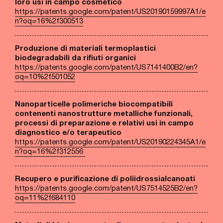
loro usi in campo cosmetico
https://patents.google.com/patent/US20190159997A1/e
n?oq=16%2f300513
Produzione di materiali termoplastici
biodegradabili da rifiuti organici
https://patents.google.com/patent/US7141400B2/en?
oq=10%2f501052
Nanoparticelle polimeriche biocompatibili
contenenti nanostrutture metalliche funzionali,
processi di preparazione e relativi usi in campo
diagnostico e/o terapeutico
https://patents.google.com/patent/US20190224345A1/e
n?oq=16%2f312556
Recupero e purificazione di poliidrossialcanoati
https://patents.google.com/patent/US7514525B2/en?
oq=11%2f684110