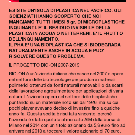
ESISTE UN'ISOLA DI PLASTICA NEL PACIFICO. GLI
SCIENZIATI HANNO SCOPERTO CHE NOI
MANGIAMO TUTTI I MESI 5 gr. DI MICROPLASTICHE
INQUINANTI. E' IL RESIDUO INVISIBILE DELLA
PLASTICA IN ACQUA O NEI TERRENI. E' IL FRUTTO
DELL'INQUINAMENTO.
IL PHA E' UNA BIOPLASTICA CHE SI BIODEGRADA
NATURALMENTE ANCHE IN ACQUA E PUO'
RISOLVERE QUESTO PROBLEMA.
IL PROGETTO BIO-ON 2007-2019
BIO-ON è un'azienda italiana che nasce nel 2007 e opera
nel settore delle biotecnologie per produrre materiali
polimerici ottenuti da fonti naturali rinnovabili o da scarti
della lavorazione agroalimentare per applicazioni di varia
natura. L'azienda opera nel settore delle bioplastiche
puntando su un materiale noto sin dal 1926, ma su cui
pochi player avevano deciso di investire fino a qualche
anno fa. Questa scelta è risultata vincente, perché
l'azienda è stata quotata al mercato AIM della borsa di
Milano nel 2014 con un titolo azionario da 5,8 euro fino ad
arrivare nel 2018 a toccare il valore azionario di 70 euro,