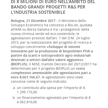
DI 8 MILIONI DI EURO NELL'AMBITO DEL
BANDO GRANDI PROGETTI R&S PER
L'INDUSTRIA SOSTENIBILE
Bologna, 21 Dicembre 2017
- Il Ministero dello
Sviluppo Economico ha concesso a Bio-on, quotata
all'AIM su Borsa Italiana e tra i protagonisti della
nuova chimica verde ed eco-sostenibile, le
agevolazioni previste dall'art. 7 del D.M. 24 luglio
2015, per la realizzazione del progetto di ricerca e
sviluppo concernente
«Sviluppo di sistemi
innovativi per la produzione di biopolimeri PHA a
partire da scarti e sottoprodotti agro-industriali
destinati a settori dall'alto valore aggiunto»
(BIOPLUS)
. Il MISE, tramite Decreto del 20/12/2017 ha
determinato per il progetto BIOPLUS un
costo
complessivo ammissibile alle agevolazioni pari a
euro 8.661.166,67
; le agevolazioni sono state
concesse come di seguito indicato:
un contributo alla spesa per l'importo di €.
1.299.175,00.
un finanziamento agevolato per l'importo di €
6.062.816,00.