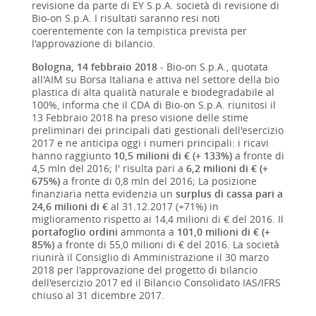
revisione da parte di EY S.p.A. società di revisione di
Bio-on S.p.A. I risultati saranno resi noti
coerentemente con la tempistica prevista per
l'approvazione di bilancio.
Bologna, 14 febbraio 2018
- Bio-on S.p.A., quotata
all'AIM su Borsa Italiana e attiva nel settore della bio
plastica di alta qualità naturale e biodegradabile al
100%, informa che il CDA di Bio-on S.p.A. riunitosi il
13 Febbraio 2018 ha preso visione delle stime
preliminari dei principali dati gestionali dell'esercizio
2017 e ne anticipa oggi i numeri principali: i ricavi
hanno raggiunto
10,5 milioni di € (+ 133%)
a fronte di
4,5 mln del 2016; l' risulta pari a
6,2 milioni di € (+
675%)
a fronte di 0,8 mln del 2016; La posizione
finanziaria netta evidenzia un
surplus di cassa pari a
24,6 milioni di €
al 31.12.2017 (+71%) in
miglioramento rispetto ai 14,4 milioni di € del 2016. Il
portafoglio ordini
ammonta a
101,0 milioni di € (+
85%)
a fronte di 55,0 milioni di € del 2016. La società
riunirà il Consiglio di Amministrazione il 30 marzo
2018 per l'approvazione del progetto di bilancio
dell'esercizio 2017 ed il Bilancio Consolidato IAS/IFRS
chiuso al 31 dicembre 2017.