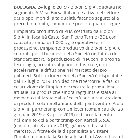
BOLOGNA, 24 luglio 2019
- Bio-on S.p.A., quotata nel
segmento AIM su Borsa Italiana e attiva nel settore
dei biopolimeri di alta qualità, facendo seguito alla
precedente nota, comunica e precisa quanto segue.
L'impianto produttivo di PHA costruito da Bio-on
S.p.A. in località Castel San Pietro Terme (BO), con
capacità annua di 1.000 t/y, è operativo e in
produzione. L'impianto produttivo di Bio-on S.p.A. è
centrale per il business della Società nell'ottica di
standardizzare la produzione di PHA con la propria
tecnologia, provata sul piano industriale, e di
accelerarne la diffusione nel mercato dei bio-
polimeri. Sul sito internet della Società è disponibile
dal 17 luglio 2019 un video che ripercorre le fasi di
costruzione dell'impianto e mostra la produzione
attuale. La produzione sinora raggiunta è stata al
momento utilizzata dalla Società per la realizzazione
di prodotti solari nell'ambito della joint venture Aldia
S.p.A. in partnership con Unilever (comunicati del 28
gennaio 2019 e 8 aprile 2019) e di arredamento
nell'ambito della partnership con Kartell S.p.A.
(comunicato 8 aprile 2019), già in vendita sul
mercato. A fronte della disponibilità a visitare
l'impianto data dalla Società in sede di Assemblea di