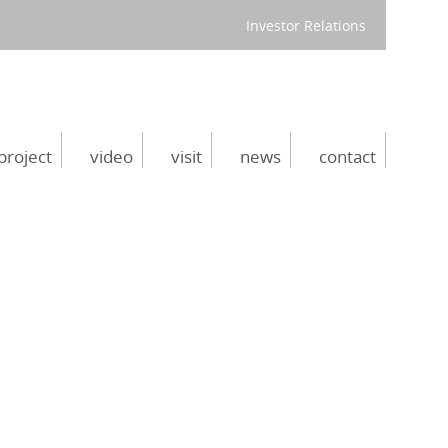
Investor Relations
project
video
visit
news
contact