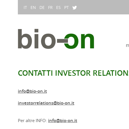
IT
EN
DE
FR
ES
PT
m
CONTATTI INVESTOR RELATION
info@bio-on.it
investorrelations@bio-on.it
Per altre INFO:
info@bio-on.it