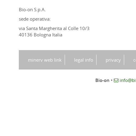
Bio-on S.p.A.
sede operativa:
via Santa Margherita al Colle 10/3
40136 Bologna Italia
minerv web link
legal info
privacy
c
Bio-on
•
info@bio