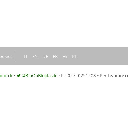
ookies
IT
EN
DE
FR
ES
PT
-on.it
•
@BioOnBioplastic
•
P.I. 02740251208
•
Per lavorare c