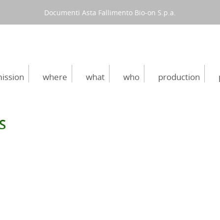
Documenti Asta Fallimento Bio-on S.p.a.
ission
where
what
who
production
S