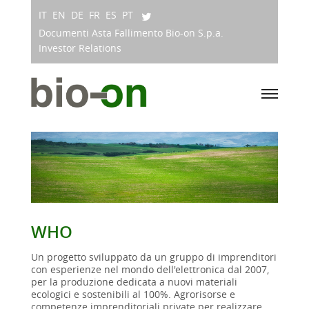
IT
EN
DE
FR
ES
PT
Documenti Asta Fallimento Bio-on S.p.a.
Investor Relations
WHO
Un progetto sviluppato da un gruppo di imprenditori
con esperienze nel mondo dell'elettronica dal 2007,
per la produzione dedicata a nuovi materiali
ecologici e sostenibili al 100%. Agrorisorse e
competenze imprenditoriali private per realizzare