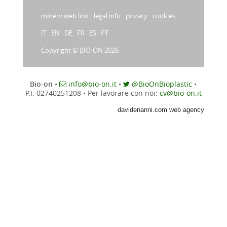
minerv web link
legal info
privacy
cookies
IT
EN
DE
FR
ES
PT
Copyright © BIO-ON 2026
Bio-on
•
info@bio-on.it
•
@BioOnBioplastic
•
P.I. 02740251208
•
Per lavorare con noi:
cv@bio-on.it
davidenanni.com web agency