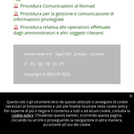
Procedura Comunicazioni al Nomad
Procedura per la gestione e comunicazione di
informazioni privilegiate
Procedura relativa alle operazioni effettuate
dagli amministratori e altri soggetti rilevanti
minerv web link
legal info
privacy
cookies
IT
EN
DE
FR
ES
PT
Copyright © BIO-ON 2026
Bio-on
•
info@bio-on.it
•
@BioOnBioplastic
•
X
P.I. 02740251208
•
Per lavorare con noi:
cv@bio-on.it
Questo sito o gli strumenti terzi da questo utilizzati si avvalgono di cookie
necessari al funzionamento e utili alle finalità illustrate nella cookie policy.
davidenanni.com web agency
Per saperne di più o negare il consenso a tutti o ad alcuni cookie, consulta la
cookie policy
. Chiudendo questo banner, scorrendo questa pagina,
cliccando su un link o proseguendo la navigazione in altra maniera,
acconsenti all'uso dei cookie.