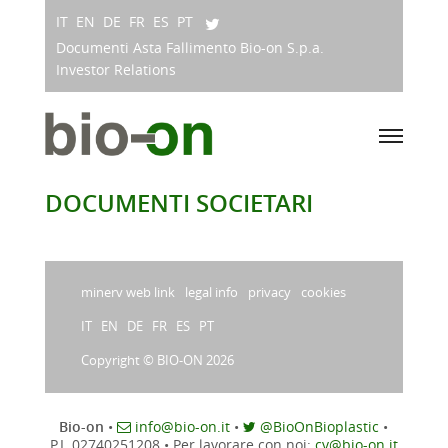
IT
EN
DE
FR
ES
PT
Documenti Asta Fallimento Bio-on S.p.a.
Investor Relations
DOCUMENTI SOCIETARI
minerv web link
legal info
privacy
cookies
IT
EN
DE
FR
ES
PT
Copyright © BIO-ON 2026
Bio-on
•
info@bio-on.it
•
@BioOnBioplastic
•
P.I. 02740251208
•
Per lavorare con noi:
cv@bio-on.it