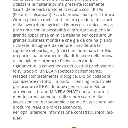
utilizzare la materia prima presente localmente
(scarti delle barbabietole). Nascono così i
PHAs
(Polidrossialcanoati). Ecco la nuova sfida per il futuro.
Ottima plastica (poliesteri lineari) prodotta da scarti
della lavorazione agricola. Un processo unico, ancora
poco noto, con la possibilità di sfruttare appieno la
grande esperienza chimica italiana per costruire un
grande business mondiale che già da ora ha grandi
richieste. Bologna è da sempre considerata la
capitale del packaging (macchine automatiche).
Bio-
on
partecipa attivamente alla diffusione della nuova
tecnologia per produrre
PHAs
osservando
rigidamente la convenienza nei costi di produzione e
lo sviluppo di un
LCA
rispettoso dell'ambiente:
Plastica completamente biologica. Bio-on collabora
con aziende in tutto il mondo. Licensing industriale
per produrre
PHAs
di nuova generazione. Bio-on
attraverso il brand
MINERV-PHA™
opera in tutto il
mondo, principalmente utilizzando scarti della
lavorazione di barbabietole e canna da zucchero per
produrre
PHAs
(Polidrossialcanoati).
Per ogni ulteriore informazione contattaci:
info@bio-
on.it