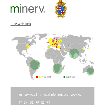
City web link
minerv web link
legal info
privacy
cookies
IT
EN
DE
FR
ES
PT