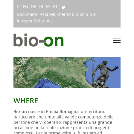
IT
EN
DE
FR
ES
PT
Documenti Asta Fallimento Bio-on S.p.a.
Investor Relations
WHERE
Bio-on
nasce in
Emilia Romagna
, un territorio
particolare che unito alle valide competenze delle
persone che vi operano, rappresenta una grande
occasione nella realizzazione pratica di progetti
complessi. Per la prima volta, si è iniziato ad