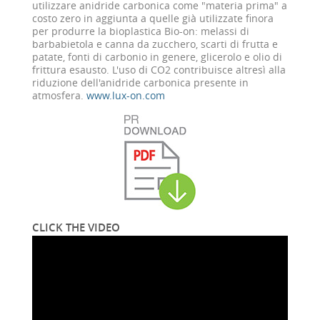
utilizzare anidride carbonica come "materia prima" a
costo zero in aggiunta a quelle già utilizzate finora
per produrre la bioplastica Bio-on: melassi di
barbabietola e canna da zucchero, scarti di frutta e
patate, fonti di carbonio in genere, glicerolo e olio di
frittura esausto. L'uso di CO2 contribuisce altresì alla
riduzione dell'anidride carbonica presente in
atmosfera.
www.lux-on.com
CLICK THE VIDEO