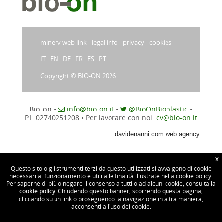
minerv web link
legal info
privacy
cookies
IT
EN
DE
FR
ES
PT
Copyright © BIO-ON 2026
Bio-on
•
info@bio-on.it
•
@BioOnBioplastic
•
P.I. 02740251208
•
Per lavorare con noi:
cv@bio-on.it
davidenanni.com web agency
X
Questo sito o gli strumenti terzi da questo utilizzati si avvalgono di cookie
necessari al funzionamento e utili alle finalità illustrate nella cookie policy.
Per saperne di più o negare il consenso a tutti o ad alcuni cookie, consulta la
cookie policy
. Chiudendo questo banner, scorrendo questa pagina,
cliccando su un link o proseguendo la navigazione in altra maniera,
acconsenti all'uso dei cookie.