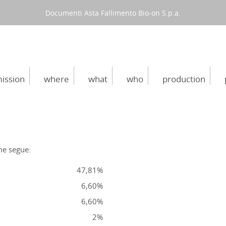
Documenti Asta Fallimento Bio-on S.p.a.
ission
where
what
who
production
me segue:
47,81%
6,60%
6,60%
2%