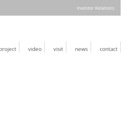
Investor Relations
project
video
visit
news
contact