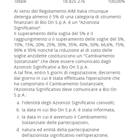
Totale
18.825.276
100,00%
Ai sensi del Regolamento AIM Italia chiunque
detenga almeno il 5% di una categoria di strumenti
finanziari di Bio On S.p.A. è un "Azionista
Significativo".
Il superamento della soglia del 5% e il
raggiungimento o il superamento delle soglie del 5%,
10%, 15%, 20%, 25%, 30%, 35%, 40%, 50%, 66,6%, 75%,
90% e 95% nonché la riduzione al di sotto delle
soglie anzidette costituiscono un "Cambiamento
Sostanziale" che deve essere comunicato dagli
Azionisti Significativi a Bio On S.p.A..
A tal fine, entro 5 giorni di negoziazione, decorrenti
dal giorno in cui è stata effettuata l'operazione che
ha comportato il Cambiamento Sostanziale,
l'Azionista Significativo deve comunicare a Bio On
S.p.A.:
l'identità degli Azionisti Significativi coinvolti;
la data in cui Bio On S.p.A. è stata informata;
la data in cui è avvenuto il Cambiamento
Sostanziale delle partecipazioni;
natura ed entità della partecipazione
dell'azionista significativo nell'operazione;