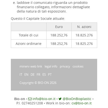
laddove il comunicato riguarda un prodotto
finanziario collegato, informazioni dettagliate
della natura di tali esposizioni.
Questo il Capitale Sociale attuale:
Euro
N. azioni
Totale di cui
188.252,76
18.825.276
Azioni ordinarie
188.252,76
18.825.276
minerv web link
legal info
privacy
cookies
IT
EN
DE
FR
ES
PT
Copyright © BIO-ON 2026
Bio-on
•
info@bio-on.it
•
@BioOnBioplastic
•
P.I. 02740251208
•
Work in bio-on:
cv@bio-on.it